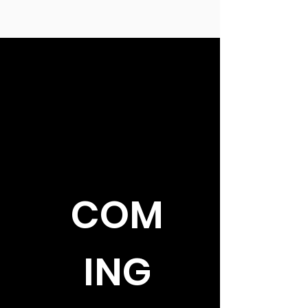
COM
ING