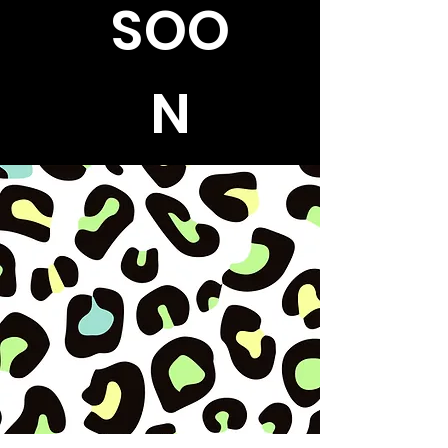
SOO
N